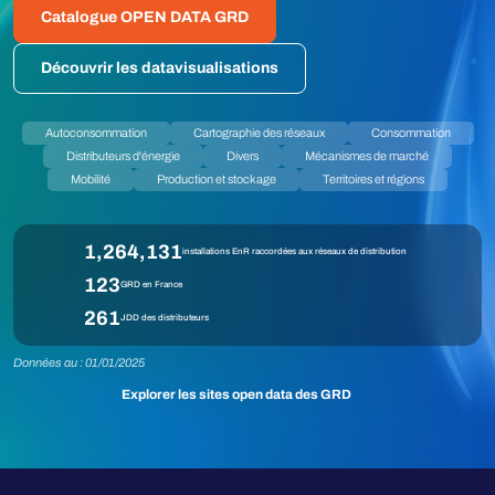
Catalogue OPEN DATA GRD
Découvrir les datavisualisations
Autoconsommation
Cartographie des réseaux
Consommation
Distributeurs d'énergie
Divers
Mécanismes de marché
Mobilité
Production et stockage
Territoires et régions
1,264,131
installations EnR raccordées aux réseaux de distribution
123
GRD en France
261
JDD des distributeurs
Données au : 01/01/2025
Explorer les sites open data des GRD